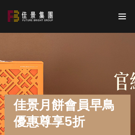
Togg
navig
佳景月餅會員早鳥
優惠尊享5折