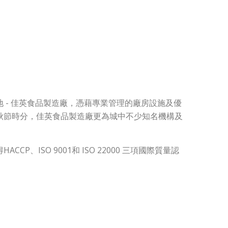
地
-
佳英食品製造廠，憑藉專業管理的廠房設施及優
秋節時分，佳英食品製造廠更為城中不少知名機構及
得
HACCP
、
ISO 9001
和
ISO 22000
三項國際質量認