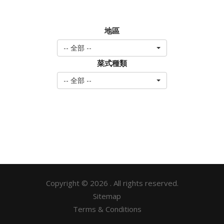
地區
-- 全部 --
菜式種類
-- 全部 --
Copyright © 2026 . All rights reserved.
Sitemap
Terms & Conditions